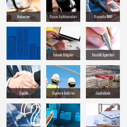
Haberler
Basın Açıklamaları
Basında İMO
Teknik Bilgiler
Tescilli İşyerleri
Üyelik
Üyelere İndirim
Geoteknik