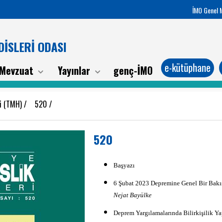
İMO Genel 
İSLERİ ODASI
e-kütüphane
Mevzuat
Yayınlar
genç-İMO
ri (TMH)
/
520
/
520
Başyazı
6 Şubat 2023 Depremine Genel Bir Bakı
Nejat Bayülke
Deprem Yargılamalarında Bilirkişilik Y