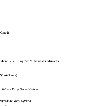
 Örneği
Mühendislik Türkiye’de Mühendisler, Mimarlar
 Şükrü Turan)
ik Şiddete Karşı Derhal Önlem
 Depremine: Rant Uğruna