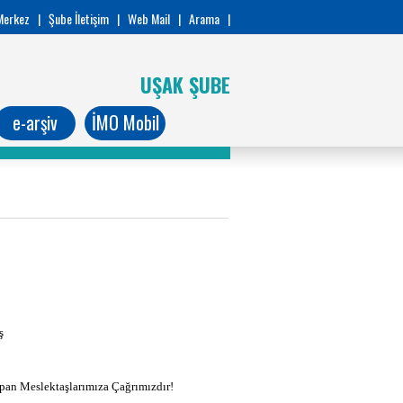
Merkez
|
Şube İletişim
|
Web Mail
|
Arama
|
UŞAK ŞUBE
e-arşiv
İMO Mobil
ş
apan Meslektaşlarımıza Çağrımızdır!