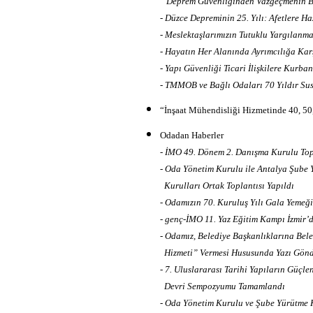
Deprem Güvenliğinden Vazgeçmenin B
- Düzce Depreminin 25. Yılı: Afetlere H
- Meslektaşlarımızın Tutuklu Yargılanma
- Hayatın Her Alanında Ayrımcılığa Ka
- Yapı Güvenliği Ticari İlişkilere Kurba
- TMMOB ve Bağlı Odaları 70 Yıldır Su
“İnşaat Mühendisliği Hizmetinde 40, 50
Odadan Haberler
- İMO 49. Dönem 2. Danışma Kurulu Topl
- Oda Yönetim Kurulu ile Antalya Şube 
Kurulları Ortak Toplantısı Yapıldı
- Odamızın 70. Kuruluş Yılı Gala Yemeğ
- genç-İMO 11. Yaz Eğitim Kampı İzmir’d
- Odamız, Belediye Başkanlıklarına Bele
Hizmeti” Vermesi Hususunda Yazı Gönd
- 7. Uluslararası Tarihi Yapıların Güçl
Devri Sempozyumu Tamamlandı
- Oda Yönetim Kurulu ve Şube Yürütme K