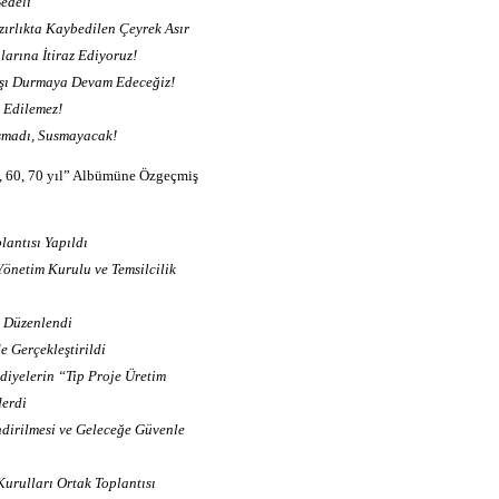
edeli
azırlıkta Kaybedilen Çeyrek Asır
larına İtiraz Ediyoruz!
rşı Durmaya Devam Edeceğiz!
n Edilemez!
smadı, Susmayacak!
, 60, 70 yıl” Albümüne Özgeçmiş
antısı Yapıldı
Yönetim Kurulu ve Temsilcilik
i Düzenlendi
e Gerçekleştirildi
diyelerin “Tip Proje Üretim
erdi
endirilmesi ve Geleceğe Güvenle
urulları Ortak Toplantısı