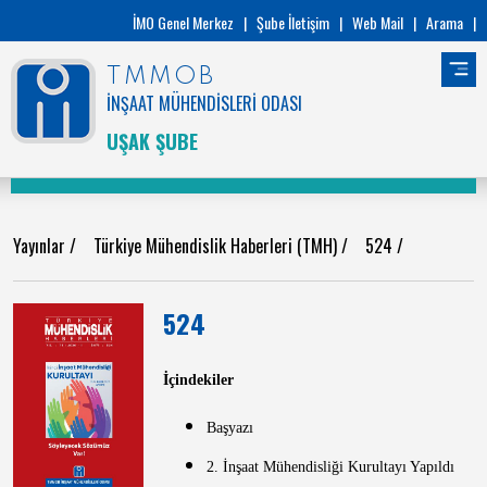
İMO Genel Merkez
|
Şube İletişim
|
Web Mail
|
Arama
|
TMMOB
İNŞAAT MÜHENDİSLERİ ODASI
UŞAK ŞUBE
Yayınlar
/
Türkiye Mühendislik Haberleri (TMH)
/
524
/
524
İçindekiler
Başyazı
2. İnşaat Mühendisliği Kurultayı Yapıldı