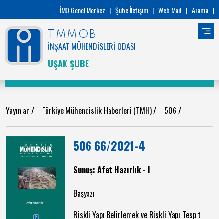
İMO Genel Merkez
|
Şube İletişim
|
Web Mail
|
Arama
|
TMMOB
İNŞAAT MÜHENDİSLERİ ODASI
UŞAK ŞUBE
Yayınlar
/
Türkiye Mühendislik Haberleri (TMH)
/
506
/
506 66/2021-4
Sunuş: Afet Hazırlık - I
Başyazı
Riskli Yapı Belirlemek ve Riskli Yapı Tespit