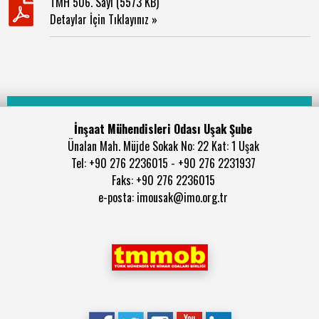
TMH 506. Sayı (5573 KB)
Detaylar İçin Tıklayınız »
İnşaat Mühendisleri Odası Uşak Şube
Ünalan Mah. Müjde Sokak No: 22 Kat: 1 Uşak
Tel: +90 276 2236015 - +90 276 2231937
Faks: +90 276 2236015
e-posta: imousak@imo.org.tr