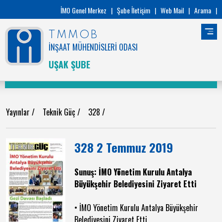
İMO Genel Merkez
|
Şube İletişim
|
Web Mail
|
Arama
|
TMMOB
İNŞAAT MÜHENDİSLERİ ODASI
UŞAK ŞUBE
Yayınlar
/
Teknik Güç
/
328
/
328 2 Temmuz 2019
Sunuş: İMO Yönetim Kurulu Antalya
Büyükşehir Belediyesini Ziyaret Etti
• İMO Yönetim Kurulu Antalya Büyükşehir
Belediyesini Ziyaret Etti