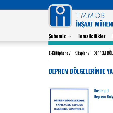
TMMOB
İNŞAAT MÜHEND
Şubemiz
Temsilcilikler
E-Kütüphane
/
Kitaplar
/
DEPREM BÖL
DEPREM BÖLGELERİNDE YA
Önsöz.pdf
Deprem Bölg