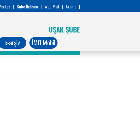
Merkez
|
Şube İletişim
|
Web Mail
|
Arama
|
UŞAK ŞUBE
e-arşiv
İMO Mobil