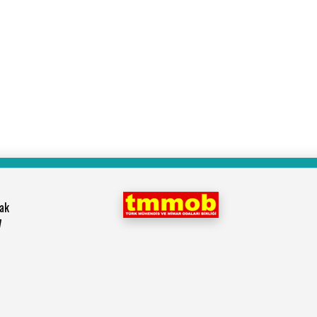
şak
7