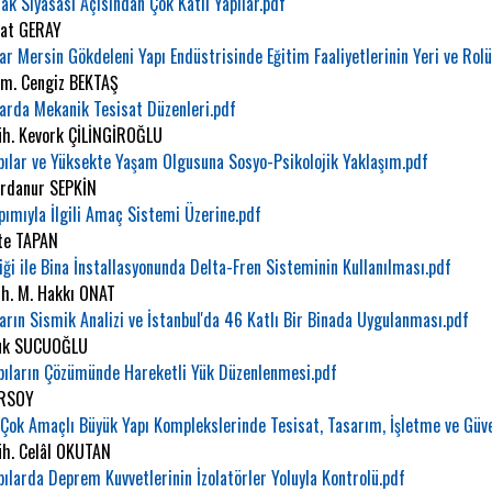
ak Siyasası Açısından Çok Katlı Yapılar.pdf
vat GERAY
ar Mersin Gökdeleni Yapı Endüstrisinde Eğitim Faaliyetlerinin Yeri ve Rolü
im. Cengiz BEKTAŞ
arda Mekanik Tesisat Düzenleri.pdf
üh. Kevork ÇİLİNGİROĞLU
pılar ve Yüksekte Yaşam Olgusuna Sosyo-Psikolojik Yaklaşım.pdf
urdanur SEPKİN
ımıyla İlgili Amaç Sistemi Üzerine.pdf
ete TAPAN
iği ile Bina İnstallasyonunda Delta-Fren Sisteminin Kullanılması.pdf
üh. M. Hakkı ONAT
arın Sismik Analizi ve İstanbul'da 46 Katlı Bir Binada Uygulanması.pdf
luk SUCUOĞLU
apıların Çözümünde Hareketli Yük Düzenlenmesi.pdf
ERSOY
 Çok Amaçlı Büyük Yapı Komplekslerinde Tesisat, Tasarım, İşletme ve Güve
üh. Celâl OKUTAN
pılarda Deprem Kuvvetlerinin İzolatörler Yoluyla Kontrolü.pdf