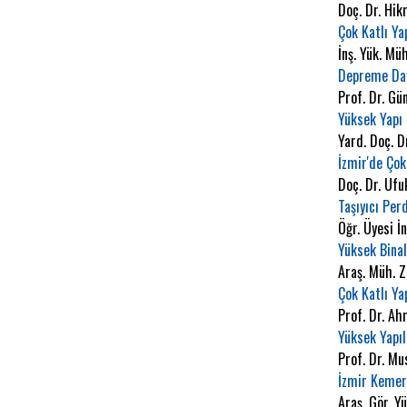
Doç. Dr. Hi
Çok Katlı Ya
İnş. Yük. Mü
Depreme Daya
Prof. Dr. G
Yüksek Yapı 
Yard. Doç. D
İzmir'de Çok
Doç. Dr. Uf
Taşıyıcı Per
Öğr. Üyesi 
Yüksek Binal
Araş. Müh. 
Çok Katlı Ya
Prof. Dr. A
Yüksek Yapıl
Prof. Dr. M
İzmir Kemer
Araş. Gör. Y