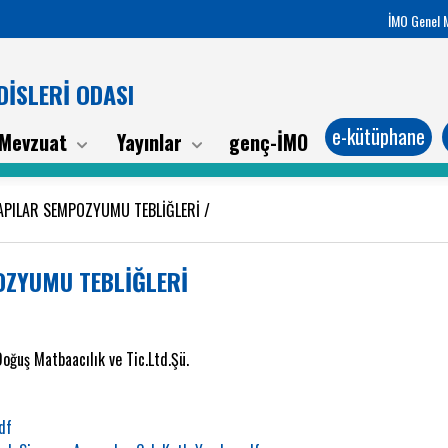
İMO Genel 
İSLERİ ODASI
e-kütüphane
Mevzuat
Yayınlar
genç-İMO
YAPILAR SEMPOZYUMU TEBLİĞLERİ
/
OZYUMU TEBLİĞLERİ
Doğuş Matbaacılık ve Tic.Ltd.Şü.
pdf