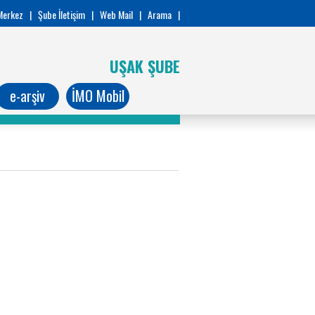
Merkez
|
Şube İletişim
|
Web Mail
|
Arama
|
UŞAK ŞUBE
e-arşiv
İMO Mobil