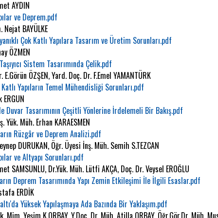
kmet AYDIN
pılar ve Deprem.pdf
h. Nejat BAYÜLKE
nıklı Çok Katlı Yapılara Tasarım ve Üretim Sorunları.pdf
ünay ÖZMEN
Taşıyıcı Sistem Tasarımında Çelik.pdf
r. E.Görün ÖZŞEN, Yard. Doç. Dr. F.Emel YAMANTÜRK
 Katlı Yapıların Temel Mühendisliği Sorunları.pdf
uk ERGUN
de Duvar Tasarımının Çeşitli Yönlerine İrdelemeli Bir Bakış.pdf
İnş. Yük. Müh. Erhan KARAESMEN
arın Rüzgâr ve Deprem Analizi.pdf
Zeynep DURUKAN, Öğr. Üyesi İnş. Müh. Semih S.TEZCAN
pılar ve Altyapı Sorunları.pdf
hmet SAMSUNLU, Dr.Yük. Müh. Lütfi AKÇA, Doç. Dr. Veysel EROĞLU
arın Deprem Tasarımında Yapı Zemin Etkileşimi İle İlgili Esaslar.pdf
ustafa ERDİK
altı'da Yüksek Yapılaşmaya Ada Bazında Bir Yaklaşım.pdf
ük. Mim. Yeşim K.ORBAY, Y.Doç. Dr. Müh. Atilla ORBAY, Öğr.Gör.Dr. Müh. 