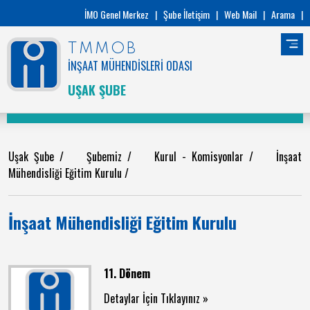
İMO Genel Merkez
|
Şube İletişim
|
Web Mail
|
Arama
|
TMMOB
İNŞAAT MÜHENDİSLERİ ODASI
UŞAK ŞUBE
Uşak Şube
/
Şubemiz
/
Kurul - Komisyonlar
/
İnşaat
Mühendisliği Eğitim Kurulu
/
İnşaat Mühendisliği Eğitim Kurulu
11. Dönem
Detaylar İçin Tıklayınız »