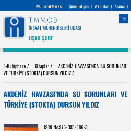
İMO Genel Merkez
|
Şube İletişim
|
Web Mail
|
Arama
|
TMMOB
İNŞAAT MÜHENDİSLERİ ODASI
UŞAK ŞUBE
E-Kütüphane
/
Kitaplar
/
AKDENİZ HAVZASI`NDA SU SORUNLARI
VE TÜRKİYE (STOKTA) DURSUN YILDIZ
/
AKDENİZ HAVZASI`NDA SU SORUNLARI VE
TÜRKİYE (STOKTA) DURSUN YILDIZ
ISBN No:975-395-586-3